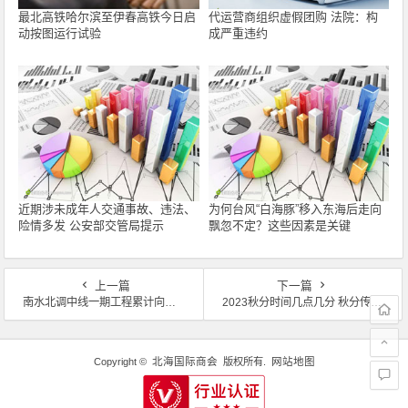
最北高铁哈尔滨至伊春高铁今日启
代运营商组织虚假团购 法院：构
动按图运行试验
成严重违约
近期涉未成年人交通事故、违法、
为何台风“白海豚”移入东海后走向
险情多发 公安部交管局提示
飘忽不定？这些因素是关键
上一篇
下一篇
南水北调中线一期工程累计向天津供水超90亿立方米
2023秋分时间几点几分 秋分传统习俗有哪些？秋分养生吃什么？
文章导航
Copyright ©
北海国际商会
版权所有.
网站地图