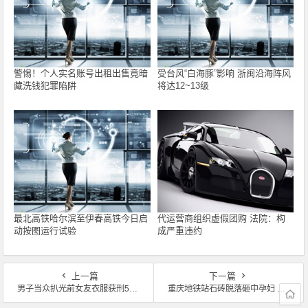
警惕！个人实名账号出租出售竟暗
受台风“白海豚”影响 浙闽沿海阵风
藏洗钱犯罪陷阱
将达12~13级
最北高铁哈尔滨至伊春高铁今日启
代运营商组织虚假团购 法院：构
动按图运行试验
成严重违约
上一篇
下一篇
男子当众扒光前女友衣服获刑5年 言语侮辱并呼喊行人围观
重庆地铁站石砖脱落砸中孕妇 家属：心跳已停两次