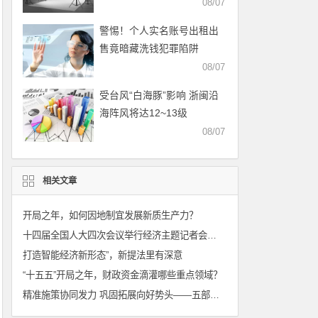
08/07
警惕！个人实名账号出租出
售竟暗藏洗钱犯罪陷阱
08/07
受台风“白海豚”影响 浙闽沿
海阵风将达12~13级
08/07
相关文章
开局之年，如何因地制宜发展新质生产力？
十四届全国人大四次会议举行经济主题记者会：锚定发展目标 释放政策红利
打造智能经济新形态”，新提法里有深意
“十五五”开局之年，财政资金滴灌哪些重点领域？
精准施策协同发力 巩固拓展向好势头——五部门主要负责人回应中国经济热点问题