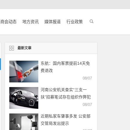
商会动态
地方资讯
媒体报道
行业政策
最新文章
东航：国内客票提前14天免
费退改
08/07
河南公安机关查实“三支一
扶”招募笔试存在组织作弊犯
罪行为
08/07
近期私家车肇事多发 公安部
交管局发出提示