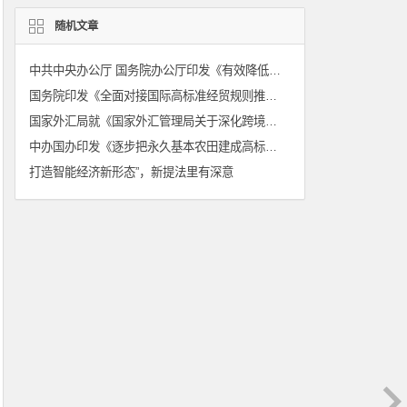
随机文章
中共中央办公厅 国务院办公厅印发《有效降低全社会物流成本行动方案》
国务院印发《全面对接国际高标准经贸规则推进中国（上海）自由贸易试验区高水平制度型开放总体方案》
国家外汇局就《国家外汇管理局关于深化跨境投融资外汇管理改革有关事宜的通知》答问
中办国办印发《逐步把永久基本农田建成高标准农田实施方案》
打造智能经济新形态”，新提法里有深意