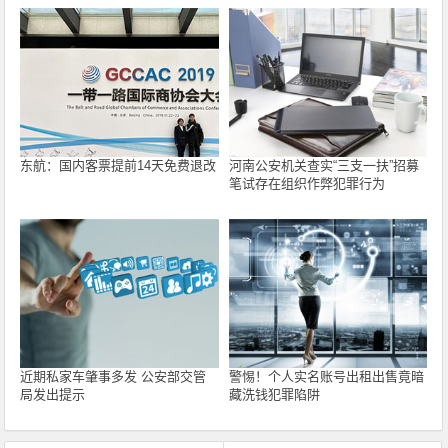
东航：国内客票提前14天免费退改
河南公安机关查实“三支一扶”招募
笔试存在组织作弊犯罪行为
近期私家车肇事多发 公安部交管
警惕！个人实名账号出租出售竟暗
局发出提示
藏洗钱犯罪陷阱