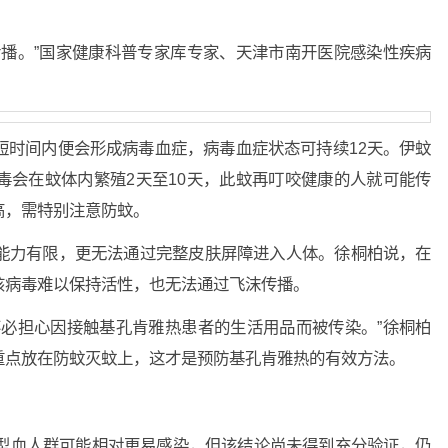
播。”国家健康科普专家库专家、天津市南开医院感染性疾病
时间内便会形成病毒血症，病毒血症状态可持续12天。伊蚊
毒会在蚊体内繁殖2天至10天，此蚊再叮咬健康的人就可能传
高，需特别注意防蚊。
力有限，更无法通过完整皮肤屏障进入人体。徐桐柏说，在
该病毒难以保持活性，也无法通过飞沫传播。
必担心因接触基孔肯雅热患者的生活用品而被传染。”徐桐柏
重点放在防蚊灭蚊上，这才是预防基孔肯雅热的有效方法。
型血人群可能相对更易感染，但该结论尚未得到充分验证，仍