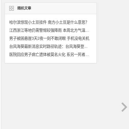
随机文章
哈尔滨惊现小土豆挂件 南方小土豆是什么意思？
江西浙江等地仍需警惕较强降雨 本周北方气温将再掀创新高浪潮
男子被困悬崖3天2夜一刻不敢闭眼 手机没电关机
台风海葵最新消息实时路径轨迹：台风海葵登陆时间地点更新
医院回应男子病亡遗体被莫名火化 系另一死者亲属认错遗体