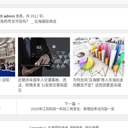
admin
由
发表，共 1511 字。
热的传言可信吗？ _ 北海国际商会
 法院：
近期涉未成年人交通事故、违
为何台风“白海豚”移入东海后走
法、险情多发 公安部交管局提
向飘忽不定？这些因素是关键
示
下一篇
明
2025年江苏科目一科目三有变化：新增加考试内容一览
Copyright ©
北海国际商会
版权所有.
网站地图