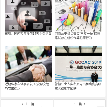
东航：国内客票提前14天免费退改
河南公安机关查实“三支一扶”招募
笔试存在组织作弊犯罪行为
近期私家车肇事多发 公安部交管
警惕！个人实名账号出租出售竟暗
局发出提示
藏洗钱犯罪陷阱
上一篇
下一篇