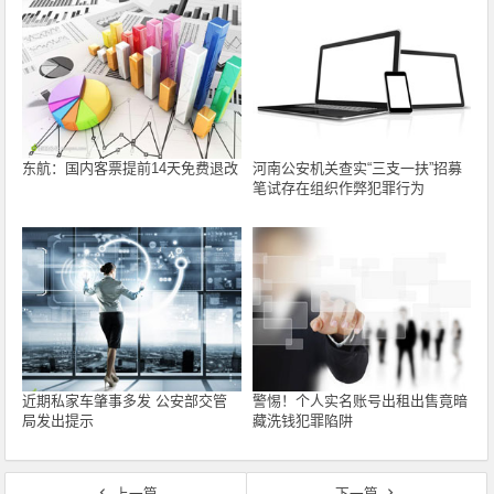
东航：国内客票提前14天免费退改
河南公安机关查实“三支一扶”招募
笔试存在组织作弊犯罪行为
近期私家车肇事多发 公安部交管
警惕！个人实名账号出租出售竟暗
局发出提示
藏洗钱犯罪陷阱
上一篇
下一篇