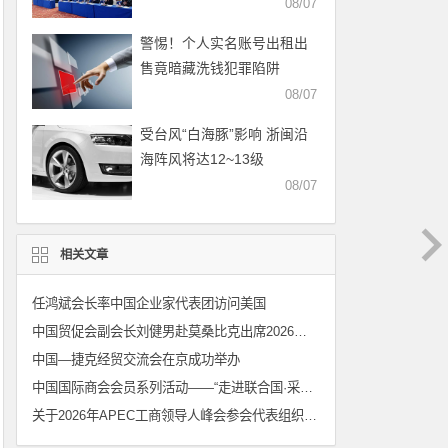
08/07
警惕！个人实名账号出租出
售竟暗藏洗钱犯罪陷阱
08/07
受台风“白海豚”影响 浙闽沿
海阵风将达12~13级
08/07
相关文章
任鸿斌会长率中国企业家代表团访问美国
中国贸促会副会长刘健男赴莫桑比克出席2026年中国与葡语国家企业经贸合作洽谈会
中国—捷克经贸交流会在京成功举办
中国国际商会会员系列活动——“走进联合国·采购面对面”成功举办
关于2026年APEC工商领导人峰会参会代表组织邀请工作的声明