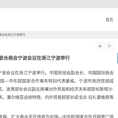
首页
会议在浙江宁波举行
联合商会宁波会议在浙江宁波举行
会宁波会议在浙江宁波举行。中国贸促会副会长、中国国际商会
中国—中东欧国家合作事务特别代表姜瑜，宁波市政府党组成
苗，波黑部长会议副主席兼对外贸易和经济关系部部长斯塔沙·
夫，塞尔维亚总统特使、内外贸易部部长娅戈达·拉扎雷维奇等
发展、扩大高水平开放将为中国—中东欧国家合作开辟更广阔