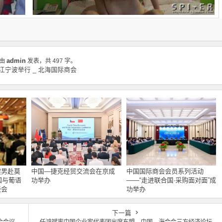
admin
由
发表，共 497 字。
宁波举行 _ 北海国际商会
健男赴莫
中国—捷克经贸交流会在京成
中国国际商会会员系列活动
国与葡语
功举办
——“走进联合国·采购面对面”成
谈会
功举办
下一篇
会会议
任鸿斌率中国企业家代表团出席东盟—中国—海合会三方经济论坛