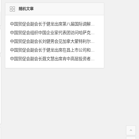
随机文章
中国贸促会副会长于健龙出席第八届国际调解高峰论坛
中国贸促会组织中国企业家代表团访问哈萨克斯坦
中国贸促会副会长刘健男会见加拿大蒙特利尔银行（中国）有限公司行长兼首席执行官夏瑾璐
中国贸促会副会长于健龙出席在昌上市公司和拟上市企业商事法律服务恳谈会
中国贸促会副会长聂文慧出席肯中高层投资者圆桌会议