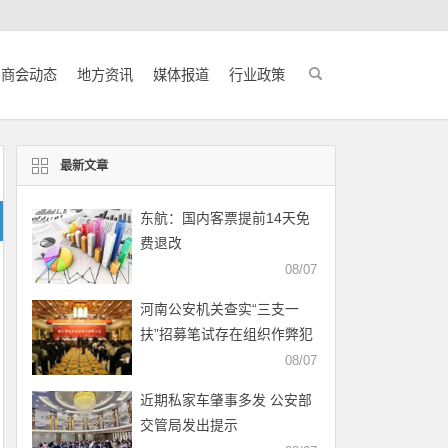
商会动态
地方资讯
媒体报道
行业政策
最新文章
东航：国内客票提前14天免
费退改
08/07
河南公安机关查实“三支一
扶”招募笔试存在组织作弊犯
罪行为
08/07
近期私家车肇事多发 公安部
交管局发出提示